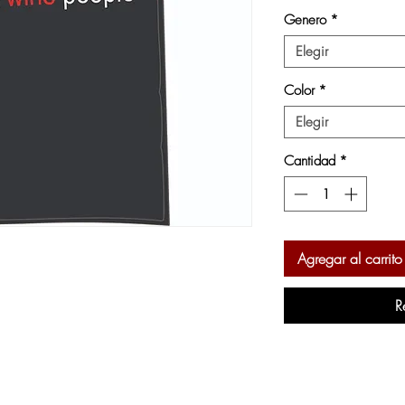
Genero
*
Elegir
Color
*
Elegir
Cantidad
*
Agregar al carrito
R