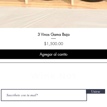
3 Vinos Gama Baja
Precio
$1,500.00
Agregar al carrito
Wine Not
Unirse