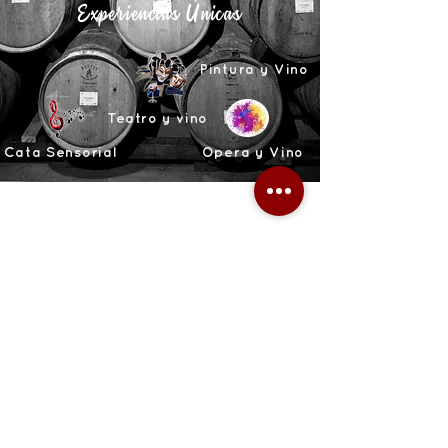
Experiencias Únicas
Pintura y Vino
Teatro y vino
Cata Sensorial
Opera y Vino
wine.not@mail.com
Unirse
Política de uso y privacidad