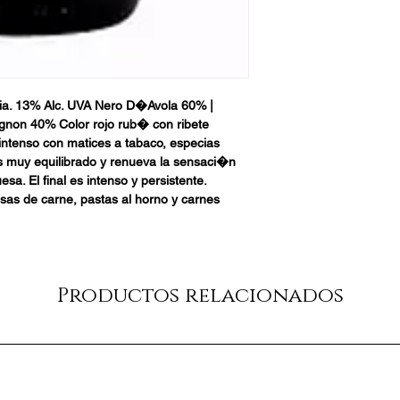
ia. 13% Alc. UVA Nero D�Avola 60% | 
non 40% Color rojo rub� con ribete 
intenso con matices a tabaco, especias 
s muy equilibrado y renueva la sensaci�n 
sa. El final es intenso y persistente. 
as de carne, pastas al horno y carnes 
Productos relacionados