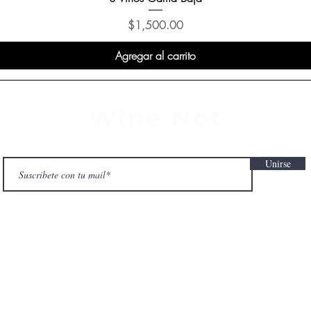
Precio
$1,500.00
Agregar al carrito
Wine Not
Unirse
Política de uso y privacidad