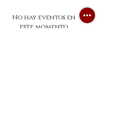
No hay eventos en
este momento
wine.not@mail.com
Unirse
Política de uso y privacidad
© 2022 by D-TI SOLUCIONES