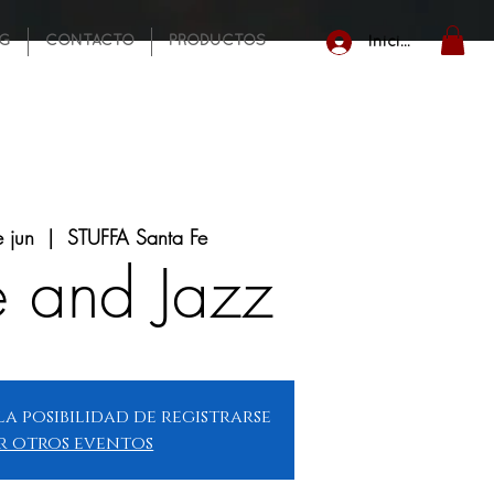
NG
CONTACTO
PRODUCTOS
Iniciar sesión
 jun
  |  
STUFFA Santa Fe
 and Jazz
la posibilidad de registrarse
r otros eventos