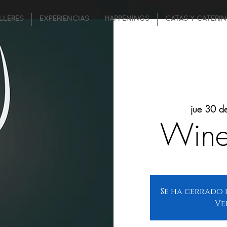
LLERES
EXPERIENCIAS
HAPPENINGS
CATAS Y CATERI
jue 30 de
Wine
Se ha cerrado 
Ve