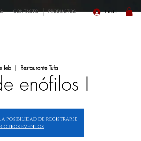
NG
CONTACTO
PRODUCTOS
Iniciar sesión
e feb
  |  
Restaurante Tufa
de enófilos I
la posibilidad de registrarse
r otros eventos