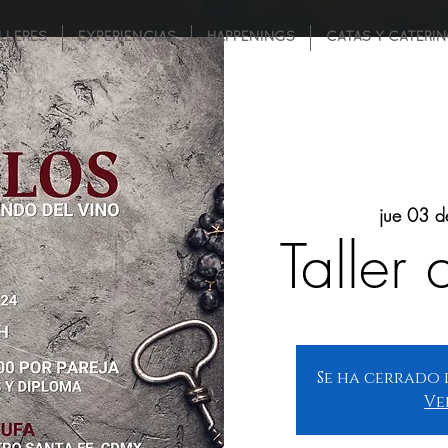
LLERES
EXPERIENCIAS
HAPPENINGS
CATAS Y CATERI
jue 03 d
Taller 
Se ha cerrado 
Ve