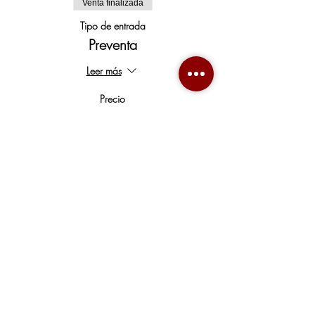
Venta finalizada
Tipo de entrada
Preventa
Leer más
Precio
$390.00
+$9.75 de comisión de servicio de entradas
Compartir este evento
wine.not@mail.com