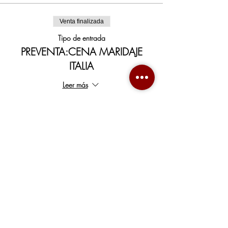
Venta finalizada
Tipo de entrada
PREVENTA:CENA MARIDAJE
ITALIA
Leer más
Precio
$1,900.00
+$47.50 de comisión de servicio de entradas
Compartir este evento